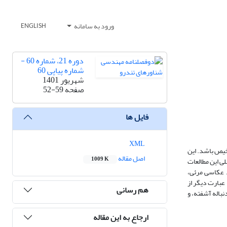
ورود به سامانه
ENGLISH
دوره 21، شماره 60 -
شماره پیاپی 60
شهریور 1401
صفحه
52-59
فایل ها
XML
شخیص باشد. این
اصل مقاله
1009 K
ی این مطالعات
د عکاسی مرئی،
 عبارت دیگر از
هم رسانی
اله کلوین، دنباله آشفته، و
ارجاع به این مقاله