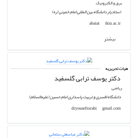
برق و الکترونیک
استادیار دانشگاه بین المللی امام خمینی (ره)
ikiu.ac.ir
abaiat
بیشتر
هیات تحریریه
دکتر یوسف ترابی گلسفید
ریاضی
دانشگاه افسری و تربیت پاسداری امام حسین (علیه‌السلام)
gmail.com
dryouseftorabi