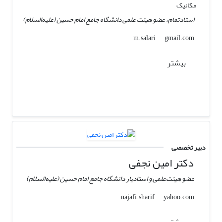
مکانیک
استادتمام، عضو هیئت علمی دانشگاه جامع امام حسین (علیه‌السلام)
gmail.com
m.salari
بیشتر
دبیر تخصصی
دکتر امین نجفی
عضو هیئت‌علمی و استادیار دانشگاه جامع امام حسین (علیه‌السلام)
yahoo.com
najafi.sharif
بیشتر